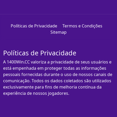
Políticas de Privacidade
Termos e Condições
Sitemap
Políticas de Privacidade
A 1400Win.CC valoriza a privacidade de seus usuários e
está empenhada em proteger todas as informações
pessoais fornecidas durante o uso de nossos canais de
comunicação. Todos os dados coletados são utilizados
exclusivamente para fins de melhoria contínua da
experiência de nossos jogadores.