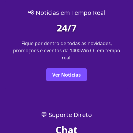
📢 Notícias em Tempo Real
24/7
Fique por dentro de todas as novidades,
promoções e eventos da 1400Win.CC em tempo
real!
Ver Notícias
💬 Suporte Direto
Chat