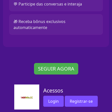
💬 Participe das conversas e interaja
🎁 Receba bônus exclusivos
automaticamente
SEGUIR AGORA
Acessos
Login
Registrar-se