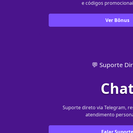
e códigos promocionai
Ver Bônus
💬 Suporte Di
Cha
Suporte direto via Telegram, r
atendimento persona
Falar Suport