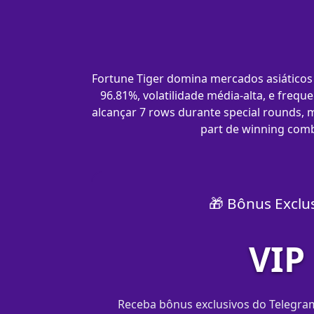
Fortune Tiger domina mercados asiáticos 
96.81%, volatilidade média-alta, e freq
alcançar 7 rows durante special rounds, 
part de winning comb
🎁 Bônus Exclu
VIP
Receba bônus exclusivos do Telegra