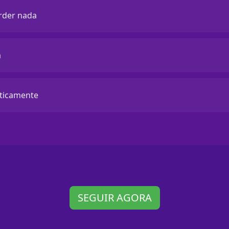
erder nada
a
aticamente
SEGUIR AGORA