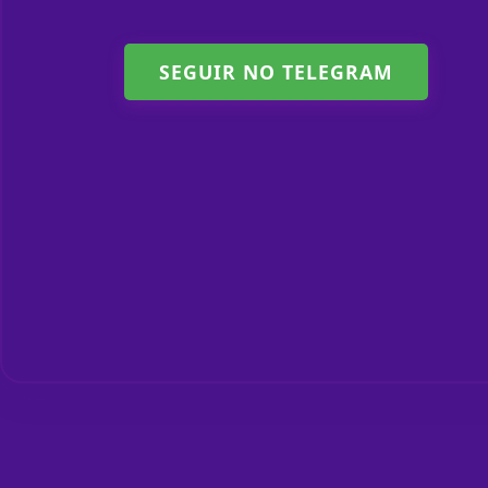
SEGUIR NO TELEGRAM