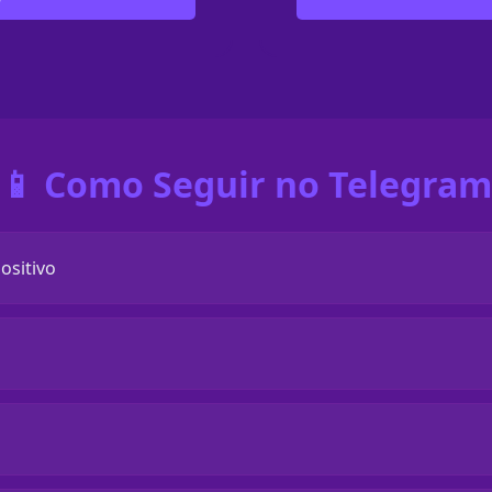
📱 Como Seguir no Telegram
ositivo