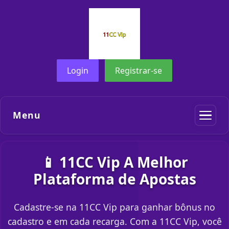
Login
Registrar-se
Menu
📱 11CC Vip A Melhor
Plataforma de Apostas
Cadastre-se na 11CC Vip para ganhar bônus no
cadastro e em cada recarga. Com a 11CC Vip, você