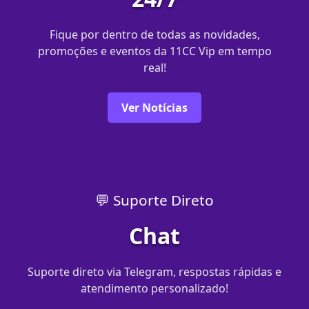
Fique por dentro de todas as novidades,
promoções e eventos da 11CC Vip em tempo
real!
Ver Notícias
💬 Suporte Direto
Chat
Suporte direto via Telegram, respostas rápidas e
atendimento personalizado!