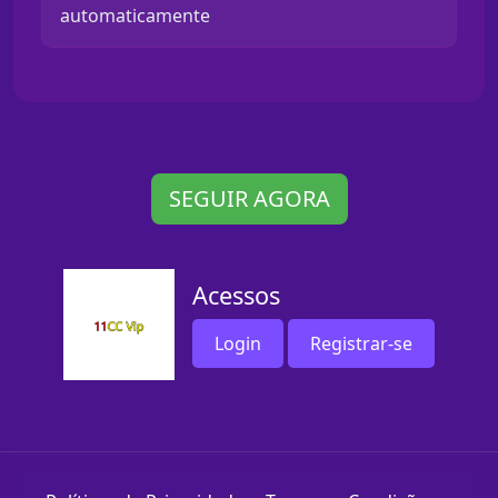
automaticamente
SEGUIR AGORA
Acessos
Login
Registrar-se