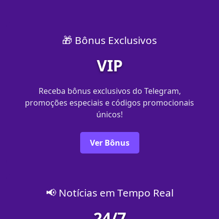
🎁 Bônus Exclusivos
VIP
Receba bônus exclusivos do Telegram,
promoções especiais e códigos promocionais
únicos!
Ver Bônus
📢 Notícias em Tempo Real
24/7