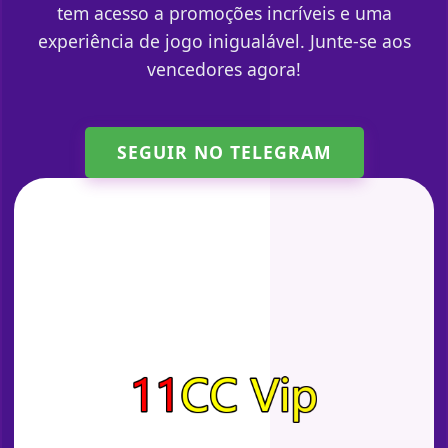
tem acesso a promoções incríveis e uma
experiência de jogo inigualável. Junte-se aos
vencedores agora!
SEGUIR NO TELEGRAM