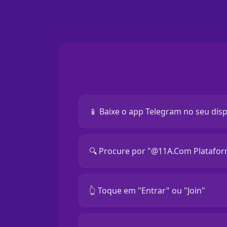
📱 Baixe o app Telegram no seu disp
🔍 Procure por "@11A.Com Platafor
👆 Toque em "Entrar" ou "Join"