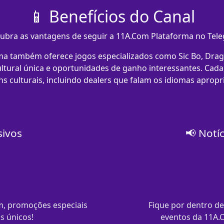
📱 Benefícios do Canal
ubra as vantagens de seguir a 11A.Com Plataforma no Tel
ma também oferece jogos especializados como Sic Bo, Dragon
ltural única e oportunidades de ganho interessantes. Cad
ns culturais, incluindo dealers que falam os idiomas apropr
sivos
📢 Notí
m, promoções especiais
Fique por dentro d
s únicos!
eventos da 11A.