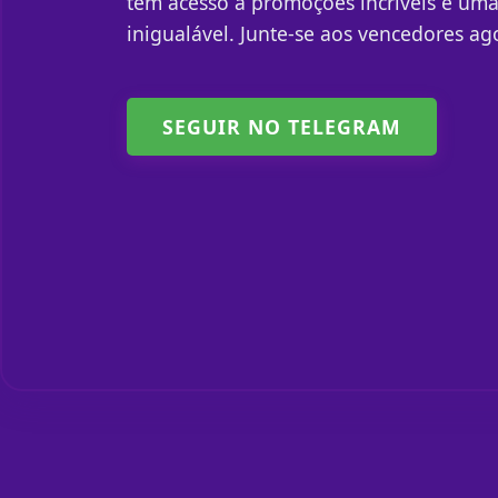
tem acesso a promoções incríveis e uma
inigualável. Junte-se aos vencedores ag
SEGUIR NO TELEGRAM