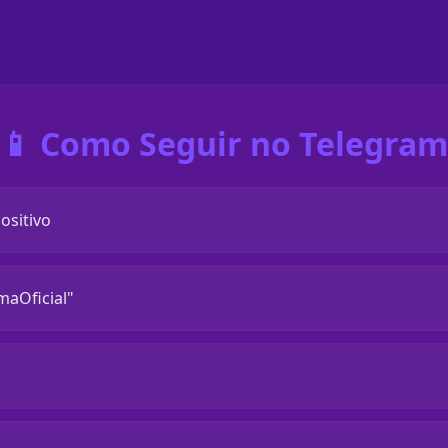
📱 Como Seguir no Telegram
ositivo
maOficial"