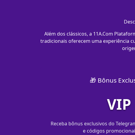
Desc
Além dos clássicos, a 11A.Com Platafor
tradicionais oferecem uma experiência cu
orige
🎁 Bônus Exclu
VIP
Receba bônus exclusivos do Telegra
e códigos promocionai