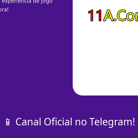
 experiência de jogo
ora!
📱 Canal Oficial no Telegram!