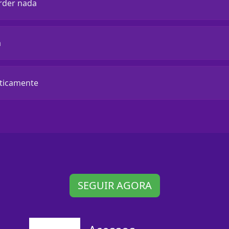
erder nada
a
aticamente
SEGUIR AGORA