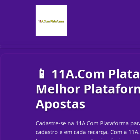
📱 11A.Com Plat
Melhor Platafor
Apostas
Cadastre-se na 11A.Com Plataforma pa
cadastro e em cada recarga. Com a 11A