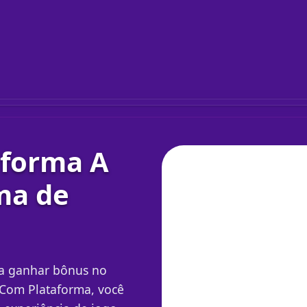
aforma A
ma de
ra ganhar bônus no
.Com Plataforma, você