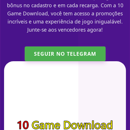
bônus no cadastro e em cada recarga. Com a 10
Game Download, você tem acesso a promoções
incríveis e uma experiência de jogo inigualável.
Junte-se aos vencedores agora!
SEGUIR NO TELEGRAM