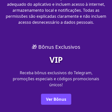
adequado do aplicativo e incluem acesso à internet,
armazenamento local e notificações. Todas as
permissões são explicadas claramente e não incluem
acesso desnecessário a dados pessoais.
🎁 Bônus Exclusivos
VIP
Receba bônus exclusivos do Telegram,
promoções especiais e códigos promocionais
únicos!
Ver Bônus