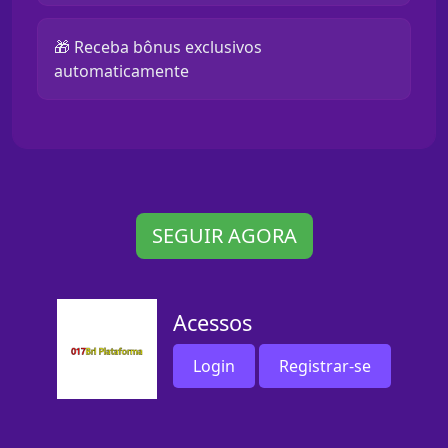
🎁 Receba bônus exclusivos
automaticamente
SEGUIR AGORA
Acessos
Login
Registrar-se