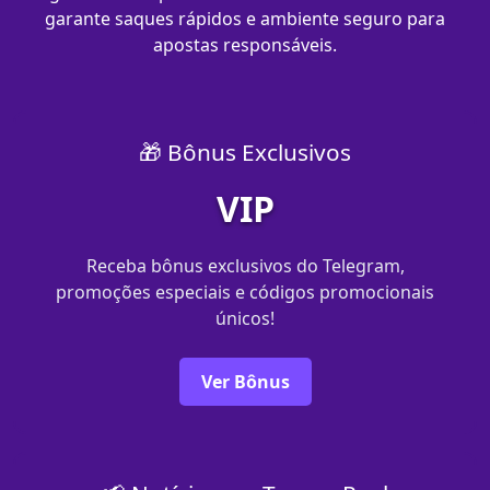
garante saques rápidos e ambiente seguro para
apostas responsáveis.
🎁 Bônus Exclusivos
VIP
Receba bônus exclusivos do Telegram,
promoções especiais e códigos promocionais
únicos!
Ver Bônus