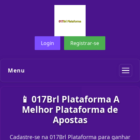
Login
Registrar-se
Menu
📱 017Brl Plataforma A
Melhor Plataforma de
Apostas
Cadastre-se na 017Brl Plataforma para ganhar