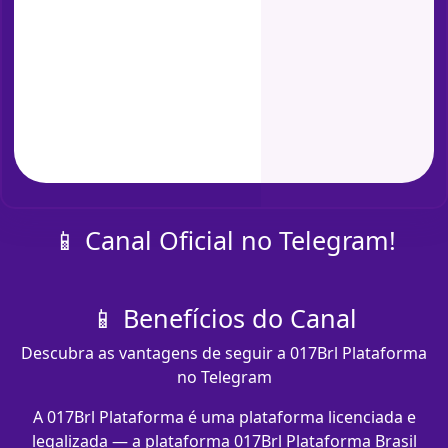
📱 Canal Oficial no Telegram!
📱 Benefícios do Canal
Descubra as vantagens de seguir a 017Brl Plataforma
no Telegram
A 017Brl Plataforma é uma plataforma licenciada e
legalizada — a plataforma 017Brl Plataforma Brasil